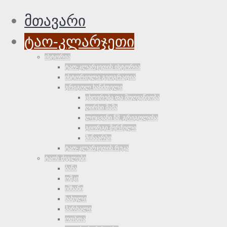
მთავარი
ტაო-კლარჯეთი
ისტორია
ტაო-კლარჯეთის ისტორია
ისტორიული გეოგრაფია
გრიგოლ ხანძთელი
ცხოვრება და მოღვაწეობა
ღირსი მამა
ლოცვანი წმ. გრიგოლისა
გიორგი მერჩული
შინაარსი
ტაო-კლარჯეთის რუკა
ტაოს ძეგლები
ბანა
ოშკი
იშხანი
ხახული
პარხალი
ოთხთა