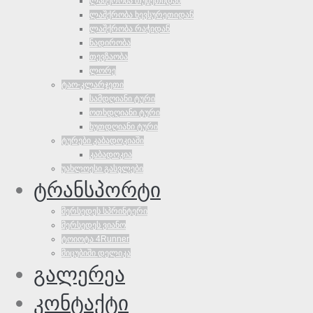
ლაშქრობა თუშეთიდან
ლაშქრობა ხევსურეთიდან
ლაშქრობა რაჭიდან
ნადირობა
თევზაობა
ლორე
ტაო-კლარჯეთი
სამდღიანი ტური
ოთხდღიანი ტური
ხუთდღიანი ტური
ტურები კაბადოკიაში
კაბადოკია
უახლოესი გასვლები
ტრანსპორტი
მერსედეს სპრინტერი
მერსედეს ვიანო
ტოიოტა 4Runner
მიცუბიში დელიკა
გალერეა
კონტაქტი