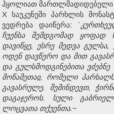
ჰყოლიათ მართლმადიდებელი 
X საუკუნეში პარხლის მონას
ვედრება დაიწერა:
`
კურთხე
ჩუენსა
შემდგომად
ყოფად
დავიწყე
,
ესრე
მედვა
გულსა
,
ოდენ
დავწერო
და
მით
გავას
და
გულსმოდგინებითა
ვძებნე
მოწამეთა
ჲ,
რომელი
პარხალ
გავასრულე
.
შემინდევთ
,
ჭირნ
დაგაჯეროს
.
სული
გაბრიელ
ლოცვათა
თქუენთა
.~