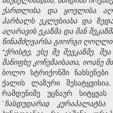
მშუბელისა
ჲ
თა
,
წმიდისა
იოვან
ქართლისა
და
ყოვლისა
აღ
პარხალს
ეკლესიასა
და
ზედ
აღარავის
ეკაზმა
და
მან
შეკაზმ
წინამძღვარსა
გიორგი
ღოღლის
“
ქრისტე
,
ესე
მე
შევკაზმე
.
შუა
შანიფხე
კოჩემაისათა
,
იოანე
მ
ბოლო სტრიქონში ნახსენები ს
ქალის ლაზური შესატყვისია
რამდენიმე უცნაურ სიტყვას შ
`
ჩასდუდარა
ჲ
კურაპალატსა