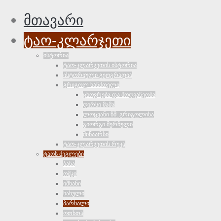
მთავარი
ტაო-კლარჯეთი
ისტორია
ტაო-კლარჯეთის ისტორია
ისტორიული გეოგრაფია
გრიგოლ ხანძთელი
ცხოვრება და მოღვაწეობა
ღირსი მამა
ლოცვანი წმ. გრიგოლისა
გიორგი მერჩული
შინაარსი
ტაო-კლარჯეთის რუკა
ტაოს ძეგლები
ბანა
ოშკი
იშხანი
ხახული
პარხალი
ოთხთა