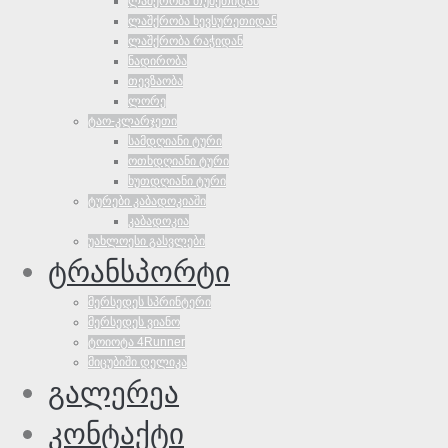
ლაშქრობა თუშეთიდან
ლაშქრობა ხევსურეთიდან
ლაშქრობა რაჭიდან
ნადირობა
თევზაობა
ლორე
ტაო-კლარჯეთი
სამდღიანი ტური
ოთხდღიანი ტური
ხუთდღიანი ტური
ტურები კაბადოკიაში
კაბადოკია
უახლოესი გასვლები
ტრანსპორტი
მერსედეს სპრინტერი
მერსედეს ვიანო
ტოიოტა 4Runner
მიცუბიში დელიკა
გალერეა
კონტაქტი