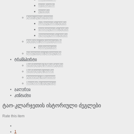
თევზაობა
ლორე
ტაო-კლარჯეთი
სამდღიანი ტური
ოთხდღიანი ტური
ხუთდღიანი ტური
ტურები კაბადოკიაში
კაბადოკია
უახლოესი გასვლები
ტრანსპორტი
მერსედეს სპრინტერი
მერსედეს ვიანო
ტოიოტა 4Runner
მიცუბიში დელიკა
გალერეა
კონტაქტი
ტაო-კლარჯეთის ისტორიული ძეგლები
Rate this item
1