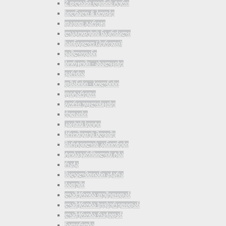
2 დღიანი ღვინის ტური
სიღნაღი & ბოდბე
დავით გარეჯი
ლაგოდეხის ნაკრძალი
საინგილო (ჰერეთი)
ვაშლოვანი
ბორჯომი - ახალციხე
ვარძია
დმანისი - ბოლნისი
ფიტარეთი
გორი უფლისციხე
ქუთაისი
კაცხის სვეტი
პრომეთეს მღვიმე
მარტვილის კანიონები
ტობავარჩხილის ტბა
რაჭა
მაღალმთიანი აჭარა
ბათუმი
ლაშქრობა თუშეთიდან
ლაშქრობა ხევსურეთიდან
ლაშქრობა რაჭიდან
ნადირობა