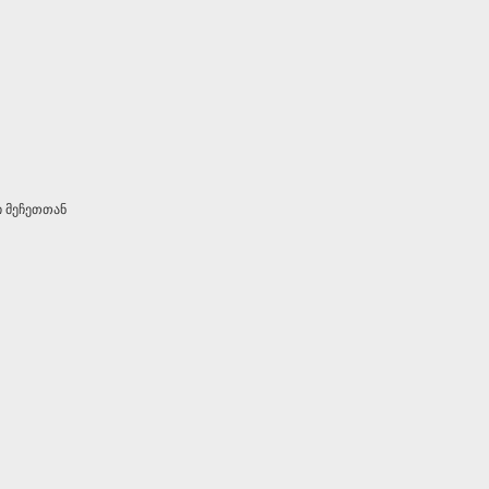
ი მეჩეთთან