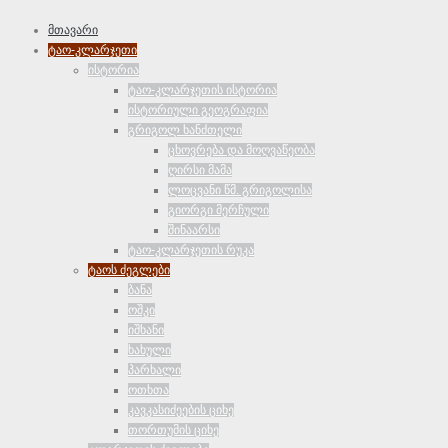
მთავარი
ტაო-კლარჯეთი
ისტორია
ტაო-კლარჯეთის ისტორია
ისტორიული გეოგრაფია
გრიგოლ ხანძთელი
ცხოვრება და მოღვაწეობა
ღირსი მამა
ლოცვანი წმ. გრიგოლისა
გიორგი მერჩული
შინაარსი
ტაო-კლარჯეთის რუკა
ტაოს ძეგლები
ბანა
ოშკი
იშხანი
ხახული
პარხალი
ოთხთა
კავკასიძეების ციხე
თორთუმის ციხე